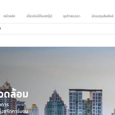
หน้าหลัก
เกี่ยวกับบีทีเอสกรุ๊ป
ธุรกิจของเรา
นักลงทุนสัมพันธ์
ม
แวดล้อม
ับการ
่งขจัดคาร์บอน