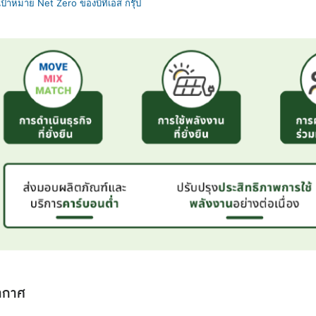
ป้าหมาย Net Zero ของบีทีเอส กรุ๊ป
อากาศ