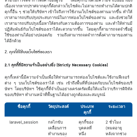
หรือในการจดจำการตั้งค่าของผู้ใช้ โดยคุกกี้บางตัวมีความจำเป็นอย่างยิ่ง
เนื่องจากหากปราศจากคุกกี้ดังกล่าวเว็บไซต์จะไม่สามารถทำงานได้ตามปกติ
คุกกี้อื่น ๆ ช่วยให้บริษัทฯ เข้าใจถึงการใช้งานเว็บไซต์ของท่านมากขึ้น ทำให้
เราสามารถปรับปรุงประสบการณ์ในการท่องเว็บไซด์ของท่าน และยังช่วยให้
เราสามารถปรับปรุงเนื้อหาให้ตรงกับความต้องการของท่าน และทำให้ท่านมี
ปฏิสัมพันธ์กับเว็บไซต์ของเราได้สะดวกมากขึ้น โดยคุกกี้สามารถจดจำชื่อผู้
ใช้ของท่านได้อย่างปลอดภัย รวมถึงสามารถจดจำการตั้งค่าภาษาของท่าน
ได้อีกด้วย
2. คุกกี้ที่ใช้บนเว็บไซต์ของเรา
2.1 คุกกี้ที่มีความจำเป็นอย่างยิ่ง (Strictly Necessary Cookies)
คุกกี้เหล่านี้มีความจำเป็นเพื่อให้ท่านสามารถท่องเว็บไซต์และใช้งานฟีเจอร์
ต่าง ๆ บนเว็บไซต์ของเราได้ เช่น เข้าถึงพื้นที่ที่ปลอดภัยบนเว็บไซต์ของบริ
ษัทฯ โดยบริษัทฯ ใช้คุกกี้ที่จำเป็นอย่างเคร่งครัดเพื่อให้แน่ใจว่าบริการดิจิทัล
ของบริษัทฯ ทำงานหน้าที่พื้นฐานได้อย่างถูกต้องและสมบูรณ์
ชื่อคุกกี้
วัตถุประสงค์
ประเภท
ระยะเวลา
คุกกี้
laravel_session
กลไกขับ
คุกกี้ของ
2 ชั่วโมง
เคลื่อนการ
บุคคลที่
(หมดอายุ
ทำงานของ
หนึ่ง
หลังจากช่วง