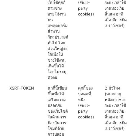
เว็บใช้คุกกี้
(First-
ระยะเวลาใช้
ตามช่วง
party
งานท่องเว็บ
อายุใช้งาน
cookies)
สิ้นสุด อาทิ
บน
เมื่อ มีการปิด
แพลตฟอร์ม
เบราว์เซอร์)
สำหรับ
วัตถุประสงค์
ทั่วไป โดย
ส่วนใหญ่จะ
ใช้เพื่อให้
ช่วงใช้งาน
เกิดขึ้นได้
โดยไม่ระบุ
ตัวตน
XSRF-TOKEN
คุกกี้นี้เขียน
คุกกี้ของ
2 ชั่วโมง
ขึ้นเพื่อให้
บุคคลที่
(หมดอายุ
เสริมความ
หนึ่ง
หลังจากช่วง
ปลอดภัย
(First-
ระยะเวลาใช้
ของเว็บไซต์
party
งานท่องเว็บ
ในด้านการ
cookies)
สิ้นสุด อาทิ
ป้องกันการ
เมื่อ มีการปิด
โจมตีด้วย
เบราว์เซอร์)
การปลอม