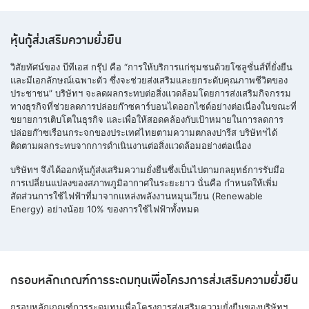
หุ้นกู้ส่งเสริมความยั่งยืน
วิสัยทัศน์ของ บีทีเอส กรุ๊ป คือ “การให้บริการแก่ชุมชนด้วยโซลูชั่นส์ที่ยั่งยืน
และมีเอกลักษณ์เฉพาะตัว ซึ่งจะช่วย
ส่งเสริม
และยกระดับคุณภาพชีวิตของ
ประชาชน” บริษัทฯ จะลดผลกระทบต่อสิ่งแวดล้อมโดยการส่งเสริมกิจกรรม
ทางธุรกิจที่ช่วยลดการปล่อยก๊าซคาร์บอนไดออกไซด์อย่างต่อเนื่องในขณะที่
ขยายการเติบโตในธุรกิจ และเพื่อให้สอดคล้องกับเป้าหมายในการลดการ
ปล่อยก๊าซเรือนกระจกของประเทศไทยตามความตกลงปารีส บริษัทฯได้
ติดตามผลกระทบจากการดําเนินงานต่อสิ่งแวดล้อมอย่างต่อเนื่อง
บริษัทฯ จึงได้ออกหุ้นกู้ส่งเสริมความยั่งยืนซึ่งเป็นไปตามกลยุทธ์การรับมือ
การเปลี่ยนแปลงของสภาพภูมิอากาศในระยะยาว นั่นคือ กำหนดให้เพิ่ม
สัดส่วนการใช้ไฟฟ้าที่มาจากแหล่งพลังงานหมุนเวียน (Renewable
Energy) อย่างน้อย 10% ของการใช้ไฟฟ้าทั้งหมด
กรอบหลักเกณฑ์การระดมทุนเพื่อโครงการส่งเสริมความยั่งยืน
กรอบหลักเกณฑ์การระดมทุนเพื่อโครงการส่งเสริมความยั่งยืนของบริษัทฯ