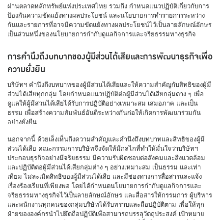
ผ่านตลาดหลักทรัพย์แห่งประเทศไทย รวมถึง กำหนดแนวปฏิบัติเกี่ยวกับการ
ป้องกันความขัดแย้งทางผลประโยชน์ และนโยบายการทำรายการระหว่าง
กันและรายการที่อาจมีความขัดแย้งทางผลประโยชน์ไว้เป็นลายลักษณ์อักษร
เป็นส่วนหนึ่งของนโยบายการกำกับดูแลกิจการและจริยธรรมทางธุรกิจ
การคำนึงถึงบทบาทของผู้มีส่วนได้เสียและการพัฒนาธุรกิจเพื่อ
ความยั่งยืน
บริษัทฯ คำนึงถึงบทบาทของผู้มีส่วนได้เสียและให้ความสำคัญกับสิทธิของผู้มี
ส่วนได้เสียทุกกลุ่ม โดยกำหนดแนวปฏิบัติต่อผู้มีส่วนได้เสียกลุ่มต่าง ๆ เพื่อ
ดูแลให้ผู้มีส่วนได้เสียได้รับการปฏิบัติอย่างเหมาะสม เสมอภาค และเป็น
ธรรม เพื่อสร้างความสัมพันธ์อันดีระหว่างกันก่อให้เกิดการพัฒนาร่วมกัน
อย่างยั่งยืน
นอกจากนี้ ด้วยเล็งเห็นถึงความสำคัญและคำนึงถึงบทบาทและสิทธิของผู้มี
ส่วนได้เสีย คณะกรรมการบริษัทจึงจัดให้มีกลไกที่ทำให้มั่นใจว่าบริษัทฯ
ประกอบธุรกิจอย่างมีจริยธรรม มีความรับผิดชอบต่อสังคมและสิ่งแวดล้อม
และปฏิบัติต่อผู้มีส่วนได้เสียกลุ่มต่าง ๆ อย่างเหมาะสม เป็นธรรม และเท่า
เทียม ไม่ละเมิดสิทธิของผู้มีส่วนได้เสีย และมีช่องทางการสื่อสารและแจ้ง
เรื่องร้องเรียนที่เพียงพอ โดยได้กำหนดนโยบายการกำกับดูแลกิจการและ
จริยธรรมทางธุรกิจไว้เป็นลายลักษณ์อักษร และสื่อสารให้กรรมการ ผู้บริหาร
และพนักงานทุกคนของกลุ่มบริษัทได้รับทราบและถือปฏิบัติตาม เพื่อให้ทุก
ฝ่ายขององค์กรนำไปยึดถือปฏิบัติเพื่อสามารถบรรลุวัตถุประสงค์ เป้าหมาย