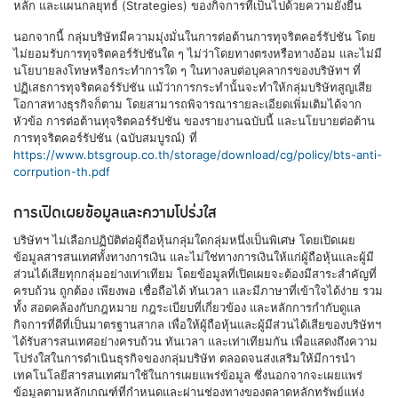
หลัก และแผนกลยุทธ์ (Strategies) ของกิจการที่เป็นไปด้วยความยั่งยืน
นอกจากนี้ กลุ่มบริษัทมีความมุ่งมั่นในการต่อต้านการทุจริตคอร์รัปชัน โดย
ไม่ยอมรับการทุจริตคอร์รัปชันใด ๆ ไม่ว่าโดยทางตรงหรือทางอ้อม และไม่มี
นโยบายลงโทษหรือกระทำการใด ๆ ในทางลบต่อบุคลากรของบริษัทฯ ที่
ปฏิเสธการทุจริตคอร์รัปชัน แม้ว่าการกระทำนั้นจะทำให้กลุ่มบริษัทสูญเสีย
โอกาสทางธุรกิจก็ตาม โดยสามารถพิจารณารายละเอียดเพิ่มเติมได้จาก
หัวข้อ การต่อต้านทุจริตคอร์รัปชัน ของรายงานฉบับนี้ และนโยบายต่อต้าน
การทุจริตคอร์รัปชัน (ฉบับสมบูรณ์) ที่
https://www.btsgroup.co.th/storage/download/cg/policy/bts-anti-
corrpution-th.pdf
การเปิดเผยข้อมูลและความโปร่งใส
บริษัทฯ ไม่เลือกปฏิบัติต่อผู้ถือหุ้นกลุ่มใดกลุ่มหนึ่งเป็นพิเศษ โดยเปิดเผย
ข้อมูลสารสนเทศทั้งทางการเงิน และไม่ใช่ทางการเงินให้แก่ผู้ถือหุ้นและผู้มี
ส่วนได้เสียทุกกลุ่มอย่างเท่าเทียม โดยข้อมูลที่เปิดเผยจะต้องมีสาระสำคัญที่
ครบถ้วน ถูกต้อง เพียงพอ เชื่อถือได้ ทันเวลา และมีภาษาที่เข้าใจได้ง่าย รวม
ทั้ง สอดคล้องกับกฎหมาย กฎระเบียบที่เกี่ยวข้อง และหลักการกำกับดูแล
กิจการที่ดีที่เป็นมาตรฐานสากล เพื่อให้ผู้ถือหุ้นและผู้มีส่วนได้เสียของบริษัทฯ
ได้รับสารสนเทศอย่างครบถ้วน ทันเวลา และเท่าเทียมกัน เพื่อแสดงถึงความ
โปร่งใสในการดำเนินธุรกิจของกลุ่มบริษัท ตลอดจนส่งเสริมให้มีการนำ
เทคโนโลยีสารสนเทศมาใช้ในการเผยแพร่ข้อมูล ซึ่งนอกจากจะเผยแพร่
ข้อมูลตามหลักเกณฑ์ที่กำหนดและผ่านช่องทางของตลาดหลักทรัพย์แห่ง