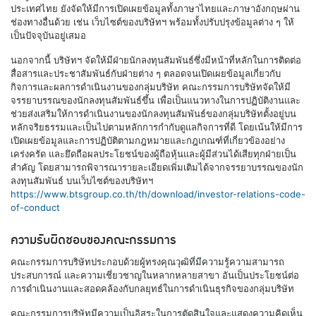
ประเทศไทย ยังจัดให้มีการเปิดเผยข้อมูลทั้งภาษาไทยและภาษาอังกฤษผ่าน
ช่องทางอื่นด้วย เช่น เว็บไซต์ของบริษัทฯ พร้อมทั้งปรับปรุงข้อมูลต่าง ๆ ให้
เป็นปัจจุบันอยู่เสมอ
นอกจากนี้ บริษัทฯ จัดให้มีฝ่ายนักลงทุนสัมพันธ์ซึ่งมีหน้าที่หลักในการติดต่อ
สื่อสารและประชาสัมพันธ์กับฝ่ายต่าง ๆ ตลอดจนเปิดเผยข้อมูลเกี่ยวกับ
กิจการและผลการดำเนินงานของกลุ่มบริษัท คณะกรรมการบริษัทจัดให้มี
จรรยาบรรณของนักลงทุนสัมพันธ์ขึ้น เพื่อเป็นแนวทางในการปฏิบัติงานและ
ช่วยส่งเสริมให้การดำเนินงานของนักลงทุนสัมพันธ์ของกลุ่มบริษัทตั้งอยู่บน
หลักจริยธรรมและเป็นไปตามหลักการกำกับดูแลกิจการที่ดี โดยเน้นให้มีการ
เปิดเผยข้อมูลและการปฏิบัติตามกฎหมายและกฎเกณฑ์ที่เกี่ยวข้องอย่าง
เคร่งครัด และยึดถือผลประโยชน์ของผู้ถือหุ้นและผู้มีส่วนได้เสียทุกฝ่ายเป็น
สำคัญ โดยสามารถพิจารณารายละเอียดเพิ่มเติมได้จากจรรยาบรรณของนัก
ลงทุนสัมพันธ์ บนเว็บไซต์ของบริษัทฯ
https://www.btsgroup.co.th/th/download/investor-relations-code-
of-conduct
ความรับผิดชอบของคณะกรรมการ
คณะกรรมการบริษัทประกอบด้วยผู้ทรงคุณวุฒิที่มีความรู้ความสามารถ
ประสบการณ์ และความเชี่ยวชาญในหลากหลายสาขา อันเป็นประโยชน์ต่อ
การดำเนินงานและสอดคล้องกับกลยุทธ์ในการดำเนินธุรกิจของกลุ่มบริษัท
คณะกรรมการบริษัทมีความเป็นอิสระในการตัดสินใจและแสดงความคิดเห็น