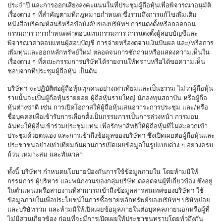
ประจำปี และการออกเสียงลงคะแนนในที่ประชุมผู้ถือหุ้นเพื่อพิจารณาอนุมัติ
เรื่องต่าง ๆ ที่สำคัญตามที่กฎหมายกำหนด ซึ่งรวมถึงการแก้ไขเพิ่มเติม
หนังสือบริคณห์สนธิหรือข้อบังคับของบริษัทฯ การแต่งตั้งหรือถอดถอน
กรรมการ การกำหนดค่าตอบแทนกรรมการ การแต่งตั้งผู้สอบบัญชีและ
พิจารณาค่าตอบแทนผู้สอบบัญชี การจ่ายหรืองดจ่ายเงินปันผล และ/หรือการ
เพิ่มทุนและออกหลักทรัพย์ใหม่ ตลอดจนการซักถามหรือแสดงความเห็นใน
เรื่องต่าง ๆ ที่คณะกรรมการบริษัทได้รายงานให้ทราบหรือได้ขอความเห็น
ชอบจากที่ประชุมผู้ถือหุ้น เป็นต้น
บริษัทฯ จะปฏิบัติต่อผู้ถือหุ้นทุกคนอย่างเท่าเทียมและเป็นธรรม ไม่ว่าผู้ถือหุ้น
รายนั้นจะเป็นผู้ถือหุ้นรายย่อย ผู้ถือหุ้นรายใหญ่ นักลงทุนสถาบัน หรือผู้ถือ
หุ้นต่างชาติ เช่น การเปิดโอกาสให้ผู้ถือหุ้นเสนอวาระการประชุม และ/หรือ
ชื่อบุคคลเพื่อเข้ารับการเลือกตั้งเป็นกรรมการเป็นการล่วงหน้า การมอบ
ฉันทะให้ผู้อื่นเข้าร่วมประชุมแทน เพื่อรักษาสิทธิให้ผู้ถือหุ้นที่ไม่สะดวกเข้า
ประชุมด้วยตนเอง และการเข้าถึงข้อมูลของบริษัทฯ ซึ่งเปิดเผยต่อผู้ถือหุ้นและ
ประชาชนอย่างเท่าเทียมกันผ่านการเปิดเผยข้อมูลในรูปแบบต่าง ๆ อย่างครบ
ถ้วน เหมาะสม และทันเวลา
ทั้งนี้ บริษัทฯ กำหนดนโยบายป้องกันการใช้ข้อมูลภายใน โดยห้ามมิให้
กรรมการ ผู้บริหาร และพนักงานของกลุ่มบริษัท ตลอดจนผู้ที่เกี่ยวข้อง ซึ่งอยู่
ในตำแหน่งหรือสายงานที่สามารถเข้าถึงข้อมูลสารสนเทศของบริษัทฯ ใช้
ข้อมูลภายในเพื่อประโยชน์ในการซื้อขายหลักทรัพย์ของบริษัทฯ บริษัทย่อย
และบริษัทร่วม และห้ามมิให้เปิดเผยข้อมูลภายในต่อบุคคลภายนอกหรือผู้ที่
ไม่มีส่วนเกี่ยวข้อง ก่อนที่จะมีการเปิดเผยให้ประชาชนทราบโดยทั่วถึงกัน