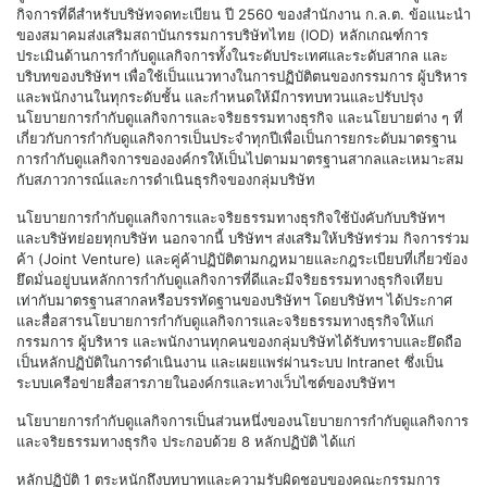
กิจการที่ดีสำหรับบริษัทจดทะเบียน ปี 2560 ของสำนักงาน ก.ล.ต. ข้อแนะนำ
ของสมาคมส่งเสริมสถาบันกรรมการบริษัทไทย (IOD) หลักเกณฑ์การ
ประเมินด้านการกำกับดูแลกิจการทั้งในระดับประเทศและระดับสากล และ
บริบทของบริษัทฯ เพื่อใช้เป็นแนวทางในการปฏิบัติตนของกรรมการ ผู้บริหาร
และพนักงานในทุกระดับชั้น และกำหนดให้มีการทบทวนและปรับปรุง
นโยบายการกำกับดูแลกิจการและจริยธรรมทางธุรกิจ และนโยบายต่าง ๆ ที่
เกี่ยวกับการกำกับดูแลกิจการเป็นประจำทุกปีเพื่อเป็นการยกระดับมาตรฐาน
การกำกับดูแลกิจการขององค์กรให้เป็นไปตามมาตรฐานสากลและเหมาะสม
กับสภาวการณ์และการดำเนินธุรกิจของกลุ่มบริษัท
นโยบายการกำกับดูแลกิจการและจริยธรรมทางธุรกิจใช้บังคับกับบริษัทฯ
และบริษัทย่อยทุกบริษัท นอกจากนี้ บริษัทฯ ส่งเสริมให้บริษัทร่วม กิจการร่วม
ค้า (Joint Venture) และคู่ค้าปฏิบัติตามกฎหมายและกฎระเบียบที่เกี่ยวข้อง
ยึดมั่นอยู่บนหลักการกำกับดูแลกิจการที่ดีและมีจริยธรรมทางธุรกิจเทียบ
เท่ากับมาตรฐานสากลหรือบรรทัดฐานของบริษัทฯ โดยบริษัทฯ ได้ประกาศ
และสื่อสารนโยบายการกำกับดูแลกิจการและจริยธรรมทางธุรกิจให้แก่
กรรมการ ผู้บริหาร และพนักงานทุกคนของกลุ่มบริษัทได้รับทราบและยึดถือ
เป็นหลักปฏิบัติในการดำเนินงาน และเผยแพร่ผ่านระบบ Intranet ซึ่งเป็น
ระบบเครือข่ายสื่อสารภายในองค์กรและทางเว็บไซต์ของบริษัทฯ
นโยบายการกำกับดูแลกิจการเป็นส่วนหนึ่งของนโยบายการกำกับดูแลกิจการ
และจริยธรรมทางธุรกิจ ประกอบด้วย 8 หลักปฏิบัติ ได้แก่
หลักปฏิบัติ 1 ตระหนักถึงบทบาทและความรับผิดชอบของคณะกรรมการ