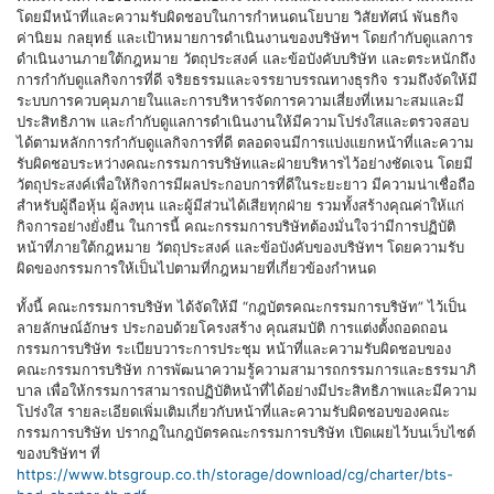
โดยมีหน้าที่และความรับผิดชอบในการกำหนดนโยบาย วิสัยทัศน์ พันธกิจ
ค่านิยม กลยุทธ์ และเป้าหมายการดำเนินงานของบริษัทฯ โดยกำกับดูแลการ
ดำเนินงานภายใต้กฎหมาย วัตถุประสงค์ และข้อบังคับบริษัท และตระหนักถึง
การกำกับดูแลกิจการที่ดี จริยธรรมและจรรยาบรรณทางธุรกิจ รวมถึงจัดให้มี
ระบบการควบคุมภายในและการบริหารจัดการความเสี่ยงที่เหมาะสมและมี
ประสิทธิภาพ และกำกับดูแลการดำเนินงานให้มีความโปร่งใสและตรวจสอบ
ได้ตามหลักการกำกับดูแลกิจการที่ดี ตลอดจนมีการแบ่งแยกหน้าที่และความ
รับผิดชอบระหว่างคณะกรรมการบริษัทและฝ่ายบริหารไว้อย่างชัดเจน โดยมี
วัตถุประสงค์เพื่อให้กิจการมีผลประกอบการที่ดีในระยะยาว มีความน่าเชื่อถือ
สำหรับผู้ถือหุ้น ผู้ลงทุน และผู้มีส่วนได้เสียทุกฝ่าย รวมทั้งสร้างคุณค่าให้แก่
กิจการอย่างยั่งยืน ในการนี้ คณะกรรมการบริษัทต้องมั่นใจว่ามีการปฏิบัติ
หน้าที่ภายใต้กฎหมาย วัตถุประสงค์ และข้อบังคับของบริษัทฯ โดยความรับ
ผิดของกรรมการให้เป็นไปตามที่กฎหมายที่เกี่ยวข้องกำหนด
ทั้งนี้ คณะกรรมการบริษัท ได้จัดให้มี “กฎบัตรคณะกรรมการบริษัท” ไว้เป็น
ลายลักษณ์อักษร ประกอบด้วยโครงสร้าง คุณสมบัติ การแต่งตั้งถอดถอน
กรรมการบริษัท ระเบียบวาระการประชุม หน้าที่และความรับผิดชอบของ
คณะกรรมการบริษัท การพัฒนาความรู้ความสามารถกรรมการและธรรมาภิ
บาล เพื่อให้กรรมการสามารถปฏิบัติหน้าที่ได้อย่างมีประสิทธิภาพและมีความ
โปร่งใส รายละเอียดเพิ่มเติมเกี่ยวกับหน้าที่และความรับผิดชอบของคณะ
กรรมการบริษัท ปรากฏในกฎบัตรคณะกรรมการบริษัท เปิดเผยไว้บนเว็บไซต์
ของบริษัทฯ ที่
https://www.btsgroup.co.th/storage/download/cg/charter/bts-