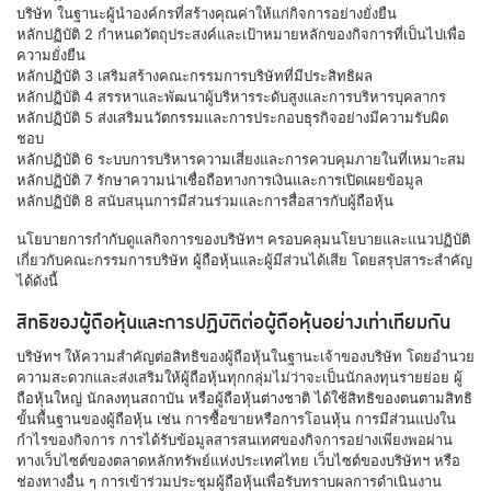
บริษัท ในฐานะผู้นำองค์กรที่สร้างคุณค่าให้แก่กิจการอย่างยั่งยืน
หลักปฏิบัติ 2 กำหนดวัตถุประสงค์และเป้าหมายหลักของกิจการที่เป็นไปเพื่อ
ความยั่งยืน
หลักปฏิบัติ 3 เสริมสร้างคณะกรรมการบริษัทที่มีประสิทธิผล
หลักปฏิบัติ 4 สรรหาและพัฒนาผู้บริหารระดับสูงและการบริหารบุคลากร
หลักปฏิบัติ 5 ส่งเสริมนวัตกรรมและการประกอบธุรกิจอย่างมีความรับผิด
ชอบ
หลักปฏิบัติ 6 ระบบการบริหารความเสี่ยงและการควบคุมภายในที่เหมาะสม
หลักปฏิบัติ 7 รักษาความน่าเชื่อถือทางการเงินและการเปิดเผยข้อมูล
หลักปฏิบัติ 8 สนับสนุนการมีส่วนร่วมและการสื่อสารกับผู้ถือหุ้น
นโยบายการกำกับดูแลกิจการของบริษัทฯ ครอบคลุมนโยบายและแนวปฏิบัติ
เกี่ยวกับคณะกรรมการบริษัท ผู้ถือหุ้นและผู้มีส่วนได้เสีย โดยสรุปสาระสำคัญ
ได้ดังนี้
สิทธิของผู้ถือหุ้นและการปฏิบัติต่อผู้ถือหุ้นอย่างเท่าเทียมกัน
บริษัทฯ ให้ความสำคัญต่อสิทธิของผู้ถือหุ้นในฐานะเจ้าของบริษัท โดยอำนวย
ความสะดวกและส่งเสริมให้ผู้ถือหุ้นทุกกลุ่มไม่ว่าจะเป็นนักลงทุนรายย่อย ผู้
ถือหุ้นใหญ่ นักลงทุนสถาบัน หรือผู้ถือหุ้นต่างชาติ ได้ใช้สิทธิของตนตามสิทธิ
ขั้นพื้นฐานของผู้ถือหุ้น เช่น การซื้อขายหรือการโอนหุ้น การมีส่วนแบ่งใน
กำไรของกิจการ การได้รับข้อมูลสารสนเทศของกิจการอย่างเพียงพอผ่าน
ทางเว็บไซต์ของตลาดหลักทรัพย์แห่งประเทศไทย เว็บไซต์ของบริษัทฯ หรือ
ช่องทางอื่น ๆ การเข้าร่วมประชุมผู้ถือหุ้นเพื่อรับทราบผลการดำเนินงาน