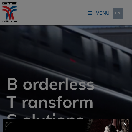
MENU
EN
B
orderless
T
ransform
S
olutions
×