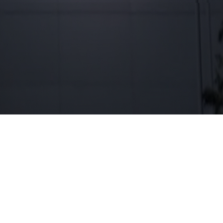
View Full VDO
ข่าวล่าสุด
นักลงทุนสัมพันธ์
เอกสารนำเสนอ
สงวนสิทธิ์ © 2569 บริษัท บีทีเอส กรุ๊ป โฮลดิ้งส์ จำกัด (มหาชน)
นโยบายความเป็นส่วน
นโยบายการใช้งาน
แผนผัง
ข้อกำหนดและ
ตัว
คุกกี้
เว็บไซต์
เงื่อนไข