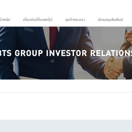
น้าหลัก
เกี่ยวกับบีทีเอสกรุ๊ป
ธุรกิจของเรา
นักลงทุนสัมพันธ์