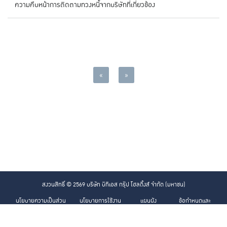
ความคืบหน้าการติดตามทวงหนี้จากบริษัทที่เกี่ยวข้อง
«
»
สงวนสิทธิ์ © 2569 บริษัท บีทีเอส กรุ๊ป โฮลดิ้งส์ จำกัด (มหาชน)
นโยบายความเป็นส่วน
นโยบายการใช้งาน
แผนผัง
ข้อกำหนดและ
ตัว
คุกกี้
เว็บไซต์
เงื่อนไข