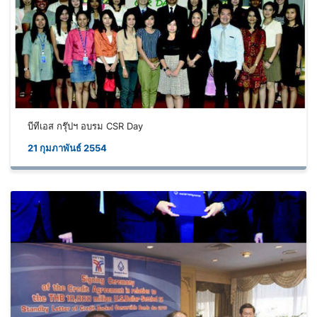
บีทีเอส กรุ๊ปฯ อบรม CSR Day
21 กุมภาพันธ์ 2554