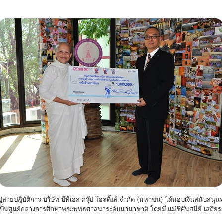
ายปฎิบัติการ บริษัท บีทีเอส กรุ๊ป โฮลดิ้งส์ จำกัด (มหาชน) ได้มอบเงินสนับส
็นศูนย์กลางการศึกษาพระพุทธศาสนาระดับนานาชาติ โดยมี แม่ชีศันสนีย์ เสถียรสุต 