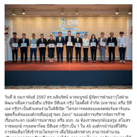
วันที่ 8 กุมภาพันธ์ 2567 ดร.นลินรัตน์ มาสมบูรณ์ ผู้จัดการฝ่ายอาวุโสฝ่าย
พัฒนาเพื่อความยั่งยืน บริษัท บีทีเอส กรุ๊ป โฮลดิ้งส์ จํากัด (มหาชน) หรือ บีที
เอส กรุ๊ปฯ เป็นตัวแทนร่วมในพิธีเปิด “โครงการทดสอบแพลตฟอร์มคาร์บอน
ฟุตพริ้นท์ขององค์กรเพื่อมุ่งสู่ Net Zero” ขององค์การบริหารจัดการก๊าซ
เรือนกระจก (องค์การมหาชน) หรือ อบก. ณ ห้องราชพฤกษ์บอลรูม สโมสร
ราชพฤกษ์ กรุงเทพฯโดย บีทีเอส กรุ๊ปฯ เป็น 1 ใน 45 องค์กรนำร่องที่ได้รับ
การคัดเลือกให้เข้าร่วมโครงการ เพื่อให้องค์กรต่างๆ สามารถคำนวณ