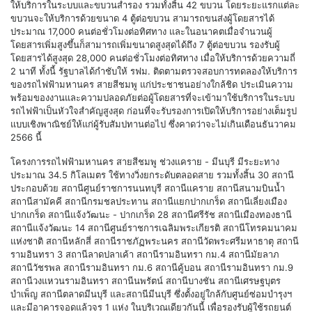
ให้บริการในระบบและขบวนสำรอง รวมทั้งสิ้น 42 ขบวน โดยระยะแรกแต่ละ
ขบวนจะให้บริการด้วยขนาด 4 ตู้ต่อขบวน สามารถขนส่งผู้โดยสารได้
ประมาณ 17,000 คนต่อชั่วโมงต่อทิศทาง และในอนาคตเมื่อจำนวนผู้
โดยสารเพิ่มสูงขึ้นก็สามารถเพิ่มขนาดสูงสุดได้ถึง 7 ตู้ต่อขบวน รองรับผู้
โดยสารได้สูงสุด 28,000 คนต่อชั่วโมงต่อทิศทาง เมื่อให้บริการด้วยความถี่
2 นาที ทั้งนี้ รัฐบาลได้กำชับให้ รฟม. ติดตามตรวจสอบการทดลองให้บริการ
ของรถไฟฟ้ามหานคร สายสีชมพู แก่ประชาชนอย่างใกล้ชิด ประเมินความ
พร้อมของงานและความปลอดภัยต่อผู้โดยสารที่จะเข้ามาใช้บริการในระบบ
รถไฟฟ้าเป็นหัวใจสำคัญสูงสุด ก่อนที่จะรับรองการเปิดให้บริการอย่างเต็มรูป
แบบเชิงพาณิชย์ให้แก่ผู้รับสัมปทานต่อไป ซึ่งคาดว่าจะไม่เกินเดือนธันวาคม
2566 นี้
โครงการรถไฟฟ้ามหานคร สายสีชมพู ช่วงแคราย - มีนบุรี มีระยะทาง
ประมาณ 34.5 กิโลเมตร ใช้ทางวิ่งยกระดับตลอดสาย รวมทั้งสิ้น 30 สถานี
ประกอบด้วย สถานีศูนย์ราชการนนทบุรี สถานีแคราย สถานีสนามบินน้ำ
สถานีสามัคคี สถานีกรมชลประทาน สถานีแยกปากเกร็ด สถานีเลี่ยงเมือง
ปากเกร็ด สถานีแจ้งวัฒนะ - ปากเกร็ด 28 สถานีศรีรัช สถานีเมืองทองธานี
สถานีแจ้งวัฒนะ 14 สถานีศูนย์ราชการเฉลิมพระเกียรติ สถานีโทรคมนาคม
แห่งชาติ สถานีหลักสี่ สถานีราชภัฏพระนคร สถานีวัดพระศรีมหาธาตุ สถานี
รามอินทรา 3 สถานีลาดปลาเค้า สถานีรามอินทรา กม.4 สถานีมัยลาภ
สถานีวัชรพล สถานีรามอินทรา กม.6 สถานีคู้บอน สถานีรามอินทรา กม.9
สถานีวงแหวนรามอินทรา สถานีนพรัตน์ สถานีบางชัน สถานีเศรษฐบุตร
บำเพ็ญ สถานีตลาดมีนบุรี และสถานีมีนบุรี ซึ่งตั้งอยู่ใกล้กับศูนย์ซ่อมบำรุงฯ
และมีอาคารจอดแล้วจร 1 แห่ง ในบริเวณเดียวกันนี้ เพื่อรองรับผู้ใช้รถยนต์