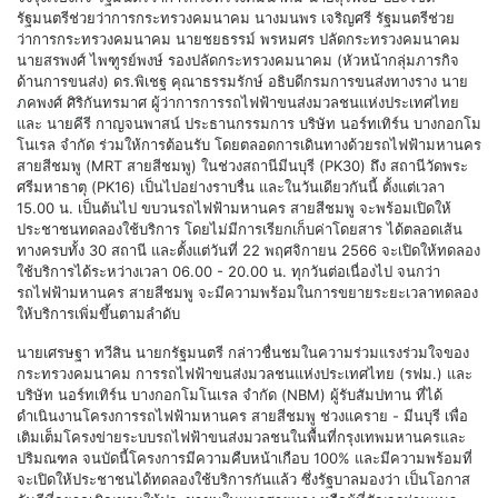
รัฐมนตรีช่วยว่าการกระทรวงคมนาคม นางมนพร เจริญศรี รัฐมนตรีช่วย
ว่าการกระทรวงคมนาคม นายชยธรรม์ พรหมศร ปลัดกระทรวงคมนาคม
นายสรพงศ์ ไพฑูรย์พงษ์ รองปลัดกระทรวงคมนาคม (หัวหน้ากลุ่มภารกิจ
ด้านการขนส่ง) ดร.พิเชฐ คุณาธรรมรักษ์ อธิบดีกรมการขนส่งทางราง นาย
ภคพงศ์ ศิริกันทรมาศ ผู้ว่าการการรถไฟฟ้าขนส่งมวลชนแห่งประเทศไทย
และ นายคีรี กาญจนพาสน์ ประธานกรรมการ บริษัท นอร์ทเทิร์น บางกอกโม
โนเรล จำกัด ร่วมให้การต้อนรับ โดยตลอดการเดินทางด้วยรถไฟฟ้ามหานคร
สายสีชมพู (MRT สายสีชมพู) ในช่วงสถานีมีนบุรี (PK30) ถึง สถานีวัดพระ
ศรีมหาธาตุ (PK16) เป็นไปอย่างราบรื่น และในวันเดียวกันนี้ ตั้งแต่เวลา
15.00 น. เป็นต้นไป ขบวนรถไฟฟ้ามหานคร สายสีชมพู จะพร้อมเปิดให้
ประชาชนทดลองใช้บริการ โดยไม่มีการเรียกเก็บค่าโดยสาร ได้ตลอดเส้น
ทางครบทั้ง 30 สถานี และตั้งแต่วันที่ 22 พฤศจิกายน 2566 จะเปิดให้ทดลอง
ใช้บริการได้ระหว่างเวลา 06.00 - 20.00 น. ทุกวันต่อเนื่องไป จนกว่า
รถไฟฟ้ามหานคร สายสีชมพู จะมีความพร้อมในการขยายระยะเวลาทดลอง
ให้บริการเพิ่มขึ้นตามลำดับ
นายเศรษฐา ทวีสิน นายกรัฐมนตรี กล่าวชื่นชมในความร่วมแรงร่วมใจของ
กระทรวงคมนาคม การรถไฟฟ้าขนส่งมวลชนแห่งประเทศไทย (รฟม.) และ
บริษัท นอร์ทเทิร์น บางกอกโมโนเรล จำกัด (NBM) ผู้รับสัมปทาน ที่ได้
ดำเนินงานโครงการรถไฟฟ้ามหานคร สายสีชมพู ช่วงแคราย - มีนบุรี เพื่อ
เติมเต็มโครงข่ายระบบรถไฟฟ้าขนส่งมวลชนในพื้นที่กรุงเทพมหานครและ
ปริมณฑล จนบัดนี้โครงการมีความคืบหน้าเกือบ 100% และมีความพร้อมที่
จะเปิดให้ประชาชนได้ทดลองใช้บริการกันแล้ว ซึ่งรัฐบาลมองว่า เป็นโอกาส