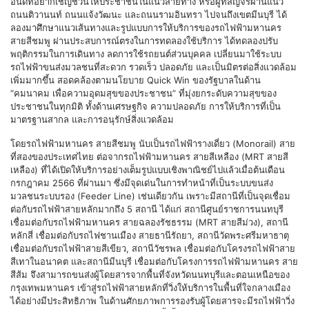
อันดีที่อยากเชิญชวนให้ประชาชนในแนวสายทาง หรือผู้ที่สัญจรผ่านแนว
ถนนติวานนท์ ถนนแจ้งวัฒนะ และถนนรามอินทรา ไปจนถึงเขตมีนบุรี ได้
ลองมาศึกษาแนวเส้นทางและรูปแบบการให้บริการของรถไฟฟ้ามหานคร
สายสีชมพู ผ่านประสบการณ์ตรงในการทดลองใช้บริการ ได้ทดลองปรับ
พฤติกรรมในการเดินทาง ลดการใช้รถยนต์ส่วนบุคคล เปลี่ยนมาใช้ระบบ
รถไฟฟ้าขนส่งมวลชนที่สะดวก รวดเร็ว ปลอดภัย และเป็นมิตรต่อสิ่งแวดล้อม
เพิ่มมากขึ้น สอดคล้องตามนโยบาย Quick Win ของรัฐบาลในด้าน
“คมนาคม เพื่อความอุดมสุขของประชาชน” ที่มุ่งยกระดับความสุขของ
ประชาชนในทุกมิติ ทั้งด้านเศรษฐกิจ ความปลอดภัย การให้บริการที่เป็น
มาตรฐานสากล และการอนุรักษ์สิ่งแวดล้อม
โดยรถไฟฟ้ามหานคร สายสีชมพู นับเป็นรถไฟฟ้ารางเดี่ยว (Monorail) สาย
ที่สองของประเทศไทย ต่อจากรถไฟฟ้ามหานคร สายสีเหลือง (MRT สายสี
เหลือง) ที่ได้เปิดให้บริการอย่างเต็มรูปแบบเชิงพาณิชย์ไปแล้วเมื่อต้นเดือน
กรกฎาคม 2566 ที่ผ่านมา ซึ่งมีจุดเด่นในการทำหน้าที่เป็นระบบขนส่ง
มวลชนระบบรอง (Feeder Line) เช่นเดียวกัน เพราะมีสถานีที่เป็นจุดเชื่อม
ต่อกับรถไฟฟ้าสายหลักมากถึง 5 สถานี ได้แก่ สถานีศูนย์ราชการนนทบุรี
เชื่อมต่อกับรถไฟฟ้ามหานคร สายฉลองรัชธรรม (MRT สายสีม่วง), สถานี
หลักสี่ เชื่อมต่อกับรถไฟชานเมือง สายธานีรัถยา, สถานีวัดพระศรีมหาธาตุ
เชื่อมต่อกับรถไฟฟ้าสายสีเขียว, สถานีวัชรพล เชื่อมต่อกับโครงรถไฟฟ้าสาย
สีเทาในอนาคต และสถานีมีนบุรี เชื่อมต่อกับโครงการรถไฟฟ้ามหานคร สาย
สีส้ม จึงสามารถขนส่งผู้โดยสารจากพื้นที่จังหวัดนนทบุรีและตอนเหนือของ
กรุงเทพมหานคร เข้าสู่รถไฟฟ้าสายหลักที่วิ่งให้บริการในพื้นที่ใจกลางเมือง
ได้อย่างมีประสิทธิภาพ ในด้านศักยภาพการรองรับผู้โดยสารจะมีรถไฟฟ้าวิ่ง