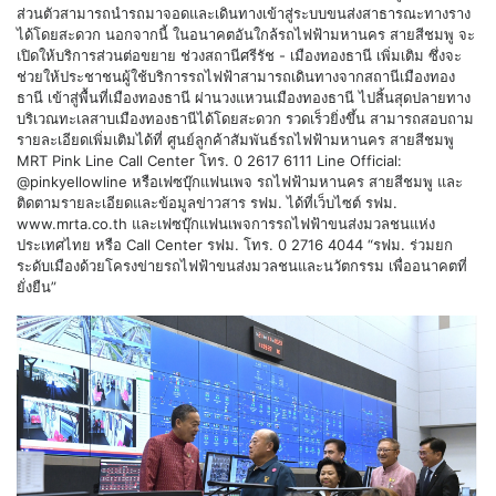
ส่วนตัวสามารถนำรถมาจอดและเดินทางเข้าสู่ระบบขนส่งสาธารณะทางราง
ได้โดยสะดวก นอกจากนี้ ในอนาคตอันใกล้รถไฟฟ้ามหานคร สายสีชมพู จะ
เปิดให้บริการส่วนต่อขยาย ช่วงสถานีศรีรัช - เมืองทองธานี เพิ่มเติม ซึ่งจะ
ช่วยให้ประชาชนผู้ใช้บริการรถไฟฟ้าสามารถเดินทางจากสถานีเมืองทอง
ธานี เข้าสู่พื้นที่เมืองทองธานี ผ่านวงแหวนเมืองทองธานี ไปสิ้นสุดปลายทาง
บริเวณทะเลสาบเมืองทองธานีได้โดยสะดวก รวดเร็วยิ่งขึ้น สามารถสอบถาม
รายละเอียดเพิ่มเติมได้ที่ ศูนย์ลูกค้าสัมพันธ์รถไฟฟ้ามหานคร สายสีชมพู
MRT Pink Line Call Center โทร. 0 2617 6111 Line Official:
@pinkyellowline หรือเฟซบุ๊กแฟนเพจ รถไฟฟ้ามหานคร สายสีชมพู และ
ติดตามรายละเอียดและข้อมูลข่าวสาร รฟม. ได้ที่เว็บไซต์ รฟม.
www.mrta.co.th และเฟซบุ๊กแฟนเพจการรถไฟฟ้าขนส่งมวลชนแห่ง
ประเทศไทย หรือ Call Center รฟม. โทร. 0 2716 4044 “รฟม. ร่วมยก
ระดับเมืองด้วยโครงข่ายรถไฟฟ้าขนส่งมวลชนและนวัตกรรม เพื่ออนาคตที่
ยั่งยืน”