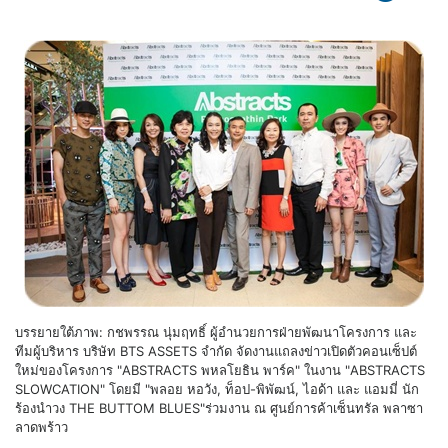
บรรยายใต้ภาพ: กชพรรณ นุ่มฤทธิ์ ผู้อำนวยการฝ่ายพัฒนาโครงการ และ
ทีมผู้บริหาร บริษัท BTS ASSETS จำกัด จัดงานแถลงข่าวเปิดตัวคอนเซ็ปต์
ใหม่ของโครงการ "ABSTRACTS พหลโยธิน พาร์ค" ในงาน "ABSTRACTS
SLOWCATION" โดยมี "พลอย หอวัง, ท็อป-พิพัฒน์, ไอด้า และ แอมมี่ นัก
ร้องนำวง THE BUTTOM BLUES"ร่วมงาน ณ ศูนย์การค้าเซ็นทรัล พลาซา
ลาดพร้าว