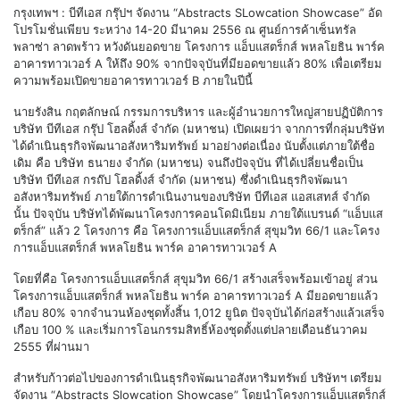
กรุงเทพฯ : บีทีเอส กรุ๊ปฯ จัดงาน “Abstracts SLowcation Showcase” อัด
โปรโมชั่นเพียบ ระหว่าง 14-20 มีนาคม 2556 ณ ศูนย์การค้าเซ็นทรัล
พลาซ่า ลาดพร้าว หวังดันยอดขาย โครงการ แอ็บแสตร็กส์ พหลโยธิน พาร์ค
อาคารทาวเวอร์ A ให้ถึง 90% จากปัจจุบันที่มียอดขายแล้ว 80% เพื่อเตรียม
ความพร้อมเปิดขายอาคารทาวเวอร์ B ภายในปีนี้
นายรังสิน กฤตลักษณ์ กรรมการบริหาร และผู้อำนวยการใหญ่สายปฏิบัติการ
บริษัท บีทีเอส กรุ๊ป โฮลดิ้งส์ จำกัด (มหาชน) เปิดเผยว่า จากการที่กลุ่มบริษัท
ได้ดำเนินธุรกิจพัฒนาอสังหาริมทรัพย์ มาอย่างต่อเนื่อง นับตั้งแต่ภายใต้ชื่อ
เดิม คือ บริษัท ธนายง จำกัด (มหาชน) จนถึงปัจจุบัน ที่ได้เปลี่ยนชื่อเป็น
บริษัท บีทีเอส กรถ๊ป โฮลดิ้งส์ จำกัด (มหาชน) ซึ่งดำเนินธุรกิจพัฒนา
อสังหาริมทรัพย์ ภายใต้การดำเนินงานของบริษัท บีทีเอส แอสเสทส์ จำกัด
นั้น ปัจจุบัน บริษัทได้พัฒนาโครงการคอนโดมิเนียม ภายใต้แบรนด์ “แอ็บแส
ตร็กส์” แล้ว 2 โครงการ คือ โครงการแอ็บแสตร็กส์ สุขุมวิท 66/1 และโครง
การแอ็บแสตร็กส์ พหลโยธิน พาร์ค อาคารทาวเวอร์ A
โดยที่คือ โครงการแอ็บแสตร็กส์ สุขุมวิท 66/1 สร้างเสร็จพร้อมเข้าอยู่ ส่วน
โครงการแอ็บแสตร็กส์ พหลโยธิน พาร์ค อาคารทาวเวอร์ A มียอดขายแล้ว
เกือบ 80% จากจำนวนห้องชุดทั้งสิ้น 1,012 ยูนิต ปัจจุบันได้ก่อสร้างแล้วเสร็จ
เกือบ 100 % และเริ่มการโอนกรรมสิทธิ์ห้องชุดตั้งแต่ปลายเดือนธันวาคม
2555 ที่ผ่านมา
สำหรับก้าวต่อไปของการดำเนินธุรกิจพัฒนาอสังหาริมทรัพย์ บริษัทฯ เตรียม
จัดงาน “Abstracts Slowcation Showcase” โดยนำโครงการแอ็บแสตร็กส์