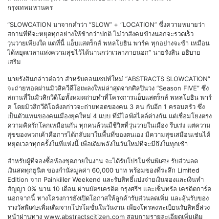
กรุงเทพมหานคร
“SLOWCATION มาจากคำว่า “SLOW” + “LOCATION” ซึ่งความหมายว่า
สถานที่ที่จะหยุดทุกอย่างให้ช้ากว่าปกติ ไม่ว่าสังคมข้างนอกจะรวดเร็ว
วุ่นวายเพียงใด แต่ที่นี้ แอ็บแสตร็กส์ พหลโยธิน พาร์ค ทุกอย่างจะช้า เหมือน
ได้หยุดเวลาแห่งความสุขไว้ได้นานกว่าเวลาภายนอก” นายรังสิน อธิบาย
เสริม
นายรังสินกล่าวต่อว่า สำหรับคอนเซปท์ใหม่ “ABSTRACTS SLOWCATION”
จะถ่ายทอดผ่านมิวสิควีดีโอเพลงใหม่ล่าสุดจากศิลปินวง “Season FIVE” ซึ่ง
สถานที่ในมิวสิกวีดีโอทั้งหมดถ่ายทำที่โครงการแอ็บแสตร็กส์ พหลโยธิน พาร์
ค โดยมิวสิกวีดิโอดังลก่าวจะถ่ายทอดของคน 3 คน กับอีก 1 ครอบครัว ซึ่ง
เป็นตัวแทนของคนเมืองยุคใหม่ 4 แบบ ที่มีไลฟ์สไตล์ต่างกัน แต่เชื่อมโยงตรง
ความคิดรักโลกเหมือนกัน ทุกคนล้วนมีชีวิตที่วุ่นวายในเมือง รีบเร่ง แต่ความ
สุขของพวกเค้าคือการได้กลับมาในพื้นที่ของตนเอง มีความสุขเสมือนเช่นได้
หยุดเวลาทุกครั้งในที่แห่งนี้ เพื่อเติมพลังในวันใหม่ที่จะมีถึงในทุกเช้า
สำหรับผู้ที่จองซื้อห้องชุดภายในงาน จะได้รับโปรโมชั่นพิเศษ รับส่วนลด
เงินสดทุกยูนิต ของกำนัลมูลค่า 60,000 บาท พร้อมของที่ระลึก Limited
Edition จาก Painkiller Weekend และรับสิทธิ์แบ่งจ่ายเงินจองและเงินทำ
สัญญา 0% นาน 10 เดือน ผ่านบัตรเครดิต กรุงศรีฯ และเซ็นทรัล เครดิตการ์ด
นอกจากนี้ ทางโครงการยังเปิดโอกาสให้ลูกค้ารับส่วนลดเพิ่ม และลุ้นรับของ
รางวัลพิเศษเพิ่มเติมจากโปรโมชั่นในวันงาน เพียงโทรลงทะเบียนรับสิทธิ์ล่วง
หน้าผ่านทาง www.abstractscitizen.com สอบถามรายละเอียดเพิ่มเติม