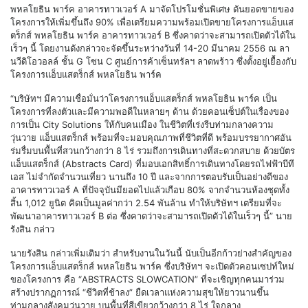
พหลโยธิน พาร์ค อาคารทาวเวอร์ A มาจัดโปรโมชั่นพิเศษ ดันยอดขายของ
โครงการให้เพิ่มขึ้นถึง 90% เพื่อเตรียมความพร้อมเปิดขายโครงการแอ็บแส
ตร็กส์ พหลโยธิน พาร์ค อาคารทาวเวอร์ B ซึ่งคาดว่าจะสามารถเปิดตัวได้ใน
เร็วๆ นี้ โดยงานดังกล่าวจะจัดขึ้นระหว่างวันที่ 14-20 มีนาคม 2556 ณ ลา
นวีดิโอวอลล์ ชั้น G โซน C ศูนย์การค้าเซ็นทรัลฯ ลาดพร้าว ซึ่งตั้งอยู่เยื้องกับ
โครงการแอ็บแสตร็กส์ พหลโยธิน พาร์ค
“บริษัทฯ มีความเชื่อมั่นว่าโครงการแอ็บแสตร็กส์ พหลโยธิน พาร์ค เป็น
โครงการที่ลงตัวและมีความพอดีในหลายๆ ด้าน ด้วยคอนเซ็ปต์ในเรื่องของ
การเป็น City Solutions ให้กับคนเมือง ในชีวิตที่เร่งรีบท่ามกลางความ
วุ่นวาย แอ็บแสตร็กส์ พร้อมที่จะมอบคุณภาพที่ชีวิตที่ดี พร้อมบรรยากาศอัน
ร่มรื่มบนพื้นที่สวนกว้างกว่า 8 ไร่ รวมถึงการเดินทางที่สะดวกสบาย ด้วยบัตร
แอ็บแสตร็กส์ (Abstracts Card) ที่มอบเอกสิทธิ์การเดินทางโดยรถไฟฟ้าบีที
เอส ไม่จำกัดจำนวนเที่ยว นานถึง 10 ปี และจากการตอบรับเป็นอย่างดีของ
อาคารทาวเวอร์ A ที่ปัจจุบันมียอดไปแล้วเกือบ 80% จากจำนวนห้องชุดทั้ง
สิ้น 1,012 ยูนิต คิดเป็นมูลค่ากว่า 2.54 พันล้าน ทำให้บริษัทฯ เตรียมที่จะ
พัฒนาอาคารทาวเวอร์ B ต่อ ซึ่งคาดว่าจะสามารถเปิดตัวได้ในเร็วๆ นี้” นาย
รังสิน กล่าว
นายรังสิน กล่าวเพิ่มเติมว่า สำหรับงานในวันนี้ นับเป็นอีกก้าวย่างสำคัญของ
โครงการแอ็บแสตร็กส์ พหลโยธิน พาร์ค ซึ่งบริษัทฯ จะเปิดตัวคอนเซปท์ใหม่
ของโครงการ คือ “ABSTRACTS SLOWCATION” ที่จะเชิญทุกคนมาร่วม
สร้างปรากฏการณ์ “ชีวิตที่ช้าลง” ยืดเวลาแห่งความสุขให้ยาวนานขึ้น
ท่ามกลางสังคมวุ่นวาย บนพื้นที่สีเขียวกว้างกว่า 8 ไร่ ใจกลาง