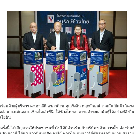
มด้วยผู้บริหาร ดร.อาณัติ อาภาภิรม คุณรังสิน กฤตลักษณ์ ร่วมกันเปิดตัว โครงการ
วดล้อม อ.แม่แตง จ.เชียงใหม่ เพื&อให้ช้างไทยสามารถดํารงเผ่าพันธุ์ได้อย่างยั&งย
ลโยธิน
ในครั้งนี้ ได้เชิญชวนให้ประชาชนทั่วไปได้มีส่วนร่วมกับบริษัทฯ ด้วยการตั้งกล่องรับบ
ม 10 สถานี ได้แก่ สถานีหมอชิต อารีย์ พญาไท อนุสาวรีย์ชัยสมรภูมิ สยาม ศาล