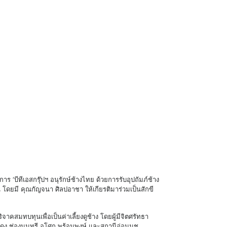
 ‘บีทีเอสกรุ๊ปฯ อนุรักษ์ช้างไทย ด้วยการรับอุปถัมภ์ช้าง
ืน โดยมี คุณกัญจนา ศิลปอาชา ให้เกียรติมาร่วมเป็นสักขี
ริจาคสมทบทุนเพื่อเป็นค่าเลี้ยงดูช้าง โดยผู้มีจิตศรัทธา
าแดง ช่องนนทรี อโศก พร้อมพงษ์ และสถานีอ่อนนุช