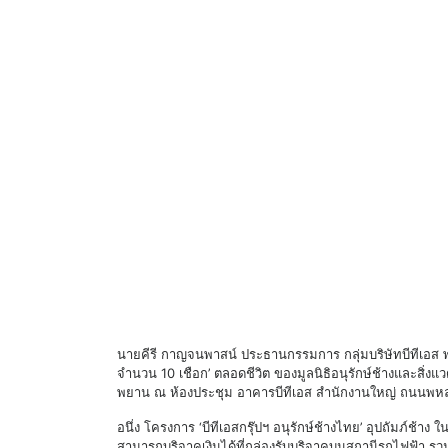
นายคีรี กาญจนพาสน์ ประธานกรรมการ กลุ่มบริษัทบีทีเอส พร้อ
จํานวน 10 เชือก’ ตลอดชีวิต ของมูลนิธิอนุรักษ์ช้างและสิ่งแ
พยาน ณ ห้องประชุม อาคารบีทีเอส สํานักงานใหญ่ ถนนพห
อนึ่ง โครงการ ‘บีทีเอสกรุ๊ปฯ อนุรักษ์ช้างไทย’ อุปถัมภ์ช้าง 
สามารถบริจาคเงินได้ที่กล่องรับบริจาคบนสถานีรถไฟฟ้า รว