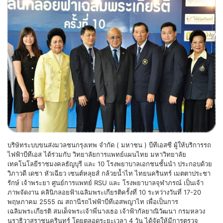
บริษัทระบบขนส่งมวลชนกรุงเทพ จำกัด ( มหาชน ) บีทีเอสซี ผู้ให้บริการรถ
ไฟฟ้าบีทีเอส ได้ร่วมกับ วิทยาลัยการแพทย์แผนไทย มหาวิทยาลัย
เทคโนโลยีราชมงคลธัญบุรี และ 10 โรงพยาบาลเอกชนชั้นนำ ประกอบด้วย
วิภาวดี เดชา หัวเฉียว เซนต์หลุยส์ กล้วยน้ำไท ไทยนครินทร์ เมตตาประชา
รักษ์ เจ้าพระยา ศูนย์การแพทย์ RSU และ โรงพยาบาลจุฬาภรณ์ เป็นเจ้า
ภาพจัดงาน คลินิกลอยฟ้าเฉลิมพระเกียรติครั้งที่ 10 ระหว่างวันที่ 17-20
พฤษภาคม 2555 ณ สถานีรถไฟฟ้าบีทีเอสพญาไท เพื่อเป็นการ
เฉลิมพระเกียรติ สมเด็จพระเจ้าพี่นางเธอ เจ้าฟ้ากัลยาณิวัฒนา กรมหลวง
นราธิวาสราชนครินทร์ โดยตลอดระยะเวลา 4 วัน ได้จัดให้มีการตรวจ