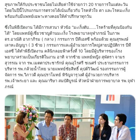
สุขภาพให้กับประชาชนโดยไม่เสียค่าใช้จ่ายกว่า 20 รายการในแต่ละวัน
โดยในปีนี้โปรแกรมการตรวจได้เน้นเกี่ยวกับ โรคหัวใจ ตา และโรคมะเร็ง
พร้อมกับมีแพทย์เฉพาะทางคอยให้คำปรึกษาทุกวัน
ซึ่งในพิธีเปิดงาน ได้มีการเสวนา หัวข้อ “มะเร็งตับ......โรคร้ายที่คุณป้องกัน
ได้” โดยแพทย์ผู้เชี่ยวชาญด้านมะเร็ง โรงพยาบาลจุฬาภรณ์ ในภาพ
ดร.อาณัติ อาภาภิรม ( กลาง ) กรรมการ บีทีเอสซี พร้อมด้วย คุณสุรพงษ์
เลาหะอัญญา ( 3 ซ้าย ) กรรมการและผู้อำนวยการใหญ่สายปฏิบัติการ บีที
เอสซี ได้ทำพิธีเปิดงาน คลินิกลอยฟ้าครั้งที่ 10 โดยมีผู้บริหารของโรง
พยาบาลร่วมเป็นเกียรติในงาน อาทิ จากซ้าย แพทย์หญิง สุพัตรา จามร
สุวรรณ จาก รพ.เมตตาประชารักษ์ คุณอุไรศรี ชเนศร์ ประธานกรรมการ
บริหาร รพ.กล้วยน้ำไทย นายแพทย์ชัยสิทธิ์ คุปต์วิวัฒน์ รองกรรมการผู้
จัดการ รพ.วิภาวดี คุณปราโมทย์ หิรัญจารุวงศ์ ผู้อำนวยการบริหาร
รพ.เจ้าพระยา และ คุณมาริษา สมบัติบูรณ์ หัวหน้าฝ่ายการพยาบาล รพ.จุฬา
ภรณ์