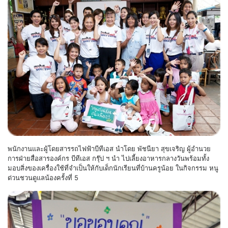
พนักงานและผู้โดยสารรถไฟฟ้าบีทีเอส นำโดย พัชนียา สุขเจริญ ผู้อำนวย
การฝ่ายสื่อสารองค์กร บีทีเอส กรุ๊ป ฯ นำ ไปเลี้ยงอาหารกลางวันพร้อมทั้ง
มอบสิ่งของเครื่องใช้ที่จำเป็นให้กับเด็กนักเรียนที่บ้านครูน้อย ในกิจกรรม หนู
ด่วนชวนดูแลน้องครั้งที่ 5