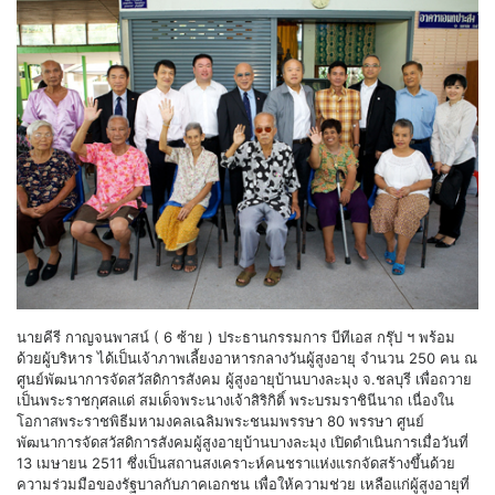
นายคีรี กาญจนพาสน์ ( 6 ซ้าย ) ประธานกรรมการ บีทีเอส กรุ๊ป ฯ พร้อม
ด้วยผู้บริหาร ได้เป็นเจ้าภาพเลี้ยงอาหารกลางวันผู้สูงอายุ จำนวน 250 คน ณ
ศูนย์พัฒนาการจัดสวัสดิการสังคม ผู้สูงอายุบ้านบางละมุง จ.ชลบุรี เพื่อถวาย
เป็นพระราชกุศลแด่ สมเด็จพระนางเจ้าสิริกิติ์ พระบรมราชินีนาถ เนื่องใน
โอกาสพระราชพิธีมหามงคลเฉลิมพระชนมพรรษา 80 พรรษา ศูนย์
พัฒนาการจัดสวัสดิการสังคมผู้สูงอายุบ้านบางละมุง เปิดดำเนินการเมื่อวันที่
13 เมษายน 2511 ซึ่งเป็นสถานสงเคราะห์คนชราแห่งแรกจัดสร้างขึ้นด้วย
ความร่วมมือของรัฐบาลกับภาคเอกชน เพื่อให้ความช่วย เหลือแก่ผู้สูงอายุที่