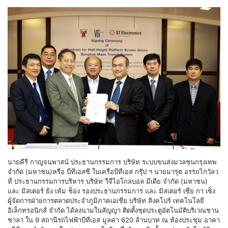
นายคีรี กาญจนพาสน์ ประธานกรรมการ บริษัท ระบบขนส่งมวลชนกรุงเทพ
จำกัด (มหาชน)หรือ บีทีเอสซี ในเครือบีทีเอส กรุ๊ป ฯ นายมารุต อรรถไกวัลว
ที ประธานกรรมการบริหาร บริษัท วีจีไอโกลบอล มีเดีย จำกัด (มหาชน)
และ มิสเตอร์ ย้ง เท้ม ช็อง รองประธานกรรมการ และ มิสเตอร์ เซีย กา เซ็ง
ผู้จัดการฝ่ายการตลาดประจำภูมิภาคเอเชีย บริษัท สิงคโปร์ เทคโนโลยี
อิเล็กทรอนิกส์ จำกัด ได้ลงนามในสัญญา ติดตั้งชุดประตูอัตโนมัติบริเวณชาน
ชาลา ใน 9 สถานีรถไฟฟ้าบีทีเอส มูลค่า 620 ล้านบาท ณ ห้องประชุม อาคา