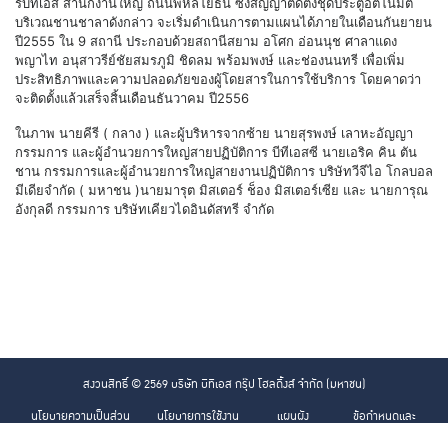
รบีทีเอส สำนักงานใหญ่ ถนนพหลโยธิน ซึ่งสัญญาติดตั้งชุดประตูอัตโนมัติ
บริเวณชานชาลาดังกล่าว จะเริ่มดำเนินการตามแผนได้ภายในเดือนกันยายน
ปี2555 ใน 9 สถานี ประกอบด้วยสถานีสยาม อโศก อ่อนนุช ศาลาแดง
พญาไท อนุสาวรีย์ชัยสมรภูมิ ชิดลม พร้อมพงษ์ และช่องนนทรี เพื่อเพิ่ม
ประสิทธิภาพและความปลอดภัยของผู้โดยสารในการใช้บริการ โดยคาดว่า
จะติดตั้งแล้วเสร็จสิ้นเดือนธันวาคม ปี2556
ในภาพ นายคีรี ( กลาง ) และผู้บริหารจากซ้าย นายสุรพงษ์ เลาหะอัญญา
กรรมการ และผู้อำนวยการใหญ่สายปฏิบัติการ บีทีเอสซี นายเอริค คิน ตัน
ชาน กรรมการและผู้อำนวยการใหญ่สายงานปฏิบัติการ บริษัทวีจีไอ โกลบอล
มีเดียจำกัด ( มหาชน )นายมารุต มิสเตอร์ ช็อง มิสเตอร์เซีย และ นายการุณ
อังกุลดี กรรมการ บริษัทเคียวไดอินดัสทรี จำกัด
สงวนสิทธิ์ © 2569 บริษัท บีทีเอส กรุ๊ป โฮลดิ้งส์ จำกัด (มหาชน)
นโยบายความเป็นส่วน
นโยบายการใช้งาน
แผนผัง
ข้อกำหนดและ
ตัว
คุกกี้
เว็บไซต์
เงื่อนไข