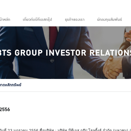
น้าหลัก
เกี่ยวกับบีทีเอสกรุ๊ป
ธุรกิจของเรา
นักลงทุนสัมพันธ์
ลาดหลักทรัพย์
 2556
อขายวันที่ 23 มกราคม 2556 ชื่อบริษัท : บริษัท บีทีเอส กรุ๊ป โฮลดิ้งส์ จำกัด (มหา