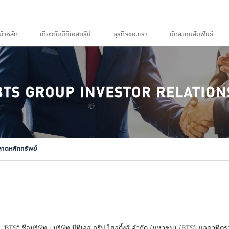
น้าหลัก
เกี่ยวกับบีทีเอสกรุ๊ป
ธุรกิจของเรา
นักลงทุนสัมพันธ์
ลาดหลักทรัพย์
 ชื่อบริษัท : บริษัท บีทีเอส กรุ๊ป โฮลดิ้งส์ จำกัด (มหาชน) (BTS) มูลค่าที่ตราไว