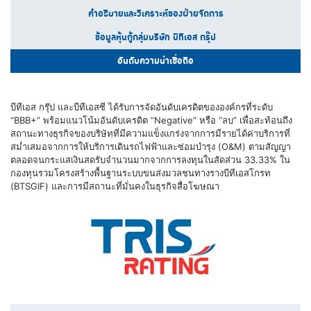
คำอธิบายและวิเคราะห์ของฝ่ายจัดการ
ข้อมูลหุ้นกู้กลุ่มบริษัท บีทีเอส กรุ๊ป
อันดับความน่าเชื่อถือ
บีทีเอส กรุ๊ป และบีทีเอสซี ได้รับการจัดอันดับเครดิตขององค์กรที่ระดับ
“BBB+” พร้อมแนวโน้มอันดับเครดิต “Negative” หรือ “ลบ” เพื่อสะท้อนถึง
สถานะทางธุรกิจของบริษัทที่มีความแข็งแกร่งจากการมีรายได้ค่าบริการที่
สม่ำเสมอจากการให้บริการเดินรถไฟฟ้าและซ่อมบำรุง (O&M) ตามสัญญา
ตลอดจนกระแสเงินสดรับจำนวนมากจากการลงทุนในสัดส่วน 33.33% ใน
กองทุนรวมโครงสร้างพื้นฐานระบบขนส่งมวลชนทางรางบีทีเอสโกรท
(BTSGIF) และการมีสถานะที่มั่นคงในธุรกิจสื่อโฆษณา