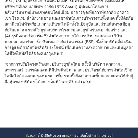
เทรด, (3) กลุ่มธุรกิจการพัฒนาอสังหาริมทรัพย์ ซึ่งบริษัทฯ ได้แต่งตั้งให้
บริษัท บีทีเอส แอสเซท จำกัด (BTS Asset) ผู้พัฒนาโครงการ
อสังหาริมทรัพย์ประเภทคอนโดมิเนียม อาคารชุดเพื่อการพักอาศัย อาคาร
เช่า โรงแรม สำนักงานขาย และเช่าดำเนินการบริหารงานทั้งหมด ทั้งที่ติดกับ
สถานีรถไฟฟ้าหรือแนวทางเดินรถไฟฟ้าทั้งในปัจจุบันและส่วนเส้นทางเชื่อม
ต่อในอนาคต รวมถึง ธุรกิจบริหารโรงแรมและธุรกิจรับเหมาก่อสร้าง และ
(4) ธุรกิจสมาร์ทการ์ด ซึ่งดำเนินการภายใต้การบริหารงานของ บริษัท
บางกอก สมาร์ทการ์ด ซิทเทม จำกัด (มหาชน) (BSS) ซึ่งเป็นบริษัทที่ดำเนิน
การดูแลเกี่ยวกับบัตรสิทธิประโยชน์ เพื่อเพิ่มความสะดวกสบายและเพิ่มมูลค่า
ให้ชีวิตไลฟ์สไตล์ของคนกรุงเทพฯ”
“จากการปรับโครงสร้างและบริหารธุรกิจใหม่ ครั้งนี้ บริษัทฯ คาดว่าจะ
สามารถสร้างสรรค์ผลงานที่มีประสิทธิภาพ และประโยชน์ต่อการดำเนินชีวิต
ไลฟ์สไตล์ของคนกรุงเทพฯมากขึ้น รวมทั้งยังสามารถเพิ่มผลตอบแทนให้กับผู้
ถือหุ้นของบริษัทฯ ได้อย่างเต็มที่” นายคีรี กล่าวสรุป
สงวนสิทธิ์ © 2569 บริษัท บีทีเอส กรุ๊ป โฮลดิ้งส์ จำกัด (มหาชน)