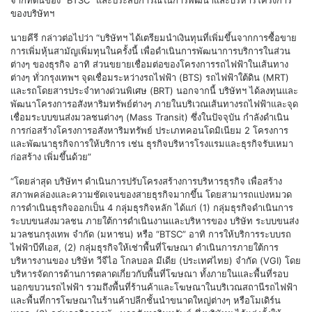
จากที่ดินของ “BTSC” และประสบการณ์ในการพัฒนาและบริหารโครงการ
ของบริษัทฯ
นายคีรี กล่าวต่อไปว่า “บริษัทฯ ได้เตรียมนำเงินทุนที่เพิ่มขึ้นจากการซื้อขาย
การเพิ่มหุ้นสามัญเพิ่มทุนในครั้งนี้ เพื่อดำเนินการพัฒนาการบริการในส่วน
ต่างๆ ของธุรกิจ อาทิ ส่วนขยายเชื่อมต่อของโครงการรถไฟฟ้าในเส้นทาง
ต่างๆ ทั่วกรุงเทพฯ จุดเชื่อมระหว่างรถไฟฟ้า (BTS) รถไฟฟ้าใต้ดิน (MRT)
และรถโดยสารประจำทางด่วนพิเศษ (BRT) นอกจากนี้ บริษัทฯ ได้ลงทุนและ
พัฒนาโครงการอสังหาริมทรัพย์ต่างๆ ภายในบริเวณเส้นทางรถไฟฟ้าและจุด
เชื่อมระบบขนส่งมวลชนต่างๆ (Mass Transit) ซึ่งในปัจจุบัน กำลังดำเนิน
การก่อสร้างโครงการอสังหาริมทรัพย์ ประเภทคอนโดมิเนียม 2 โครงการ
และพัฒนาธุรกิจการให้บริการ เช่น ธุรกิจบริหารโรงแรมและธุรกิจรับเหมา
ก่อสร้าง เพิ่มขึ้นด้วย”
“โดยล่าสุด บริษัทฯ ดำเนินการปรับโครงสร้างการบริหารธุรกิจ เพื่อสร้าง
สภาพคล่องและความชัดเจนของสายธุรกิจมากขึ้น โดยสามารถแบ่งหมวด
การดำเนินธุรกิจออกเป็น 4 กลุ่มธุรกิจหลัก ได้แก่ (1) กลุ่มธุรกิจดำเนินการ
ระบบขนส่งมวลชน ภายใต้การดำเนินงานและบริหารของ บริษัท ระบบขนส่ง
มวลชนกรุงเทพ จำกัด (มหาชน) หรือ “BTSC” อาทิ การให้บริการระบบรถ
ไฟฟ้าบีทีเอส, (2) กลุ่มธุรกิจให้เช่าพื้นที่โฆษณา ดำเนินการภายใต้การ
บริหารงานของ บริษัท วีจีไอ โกลบอล มีเดีย (ประเทศไทย) จำกัด (VGI) โดย
บริหารจัดการด้านการตลาดเกี่ยวกับพื้นที่โฆษณา ทั้งภายในและพื้นที่รอบ
นอกขบวนรถไฟฟ้า รวมถึงพื้นที่ร้านค้าและโฆษณาในบริเวณสถานีรถไฟฟ้า
และพื้นที่การโฆษณาในร้านค้าปลีกชั้นนำขนาดใหญ่ต่างๆ หรือโมเดิร์น