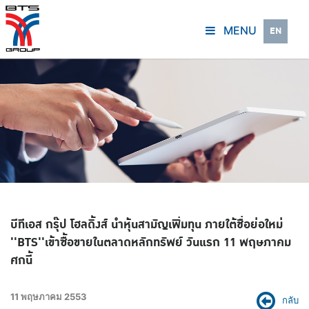
MENU
EN
บีทีเอส กรุ๊ป โฮลดิ้งส์ นำหุ้นสามัญเพิ่มทุน ภายใต้ชื่อย่อใหม่
''BTS''เข้าซื้อขายในตลาดหลักทรัพย์ วันแรก 11 พฤษภาคม
ศกนี้
11 พฤษภาคม 2553
กลับ