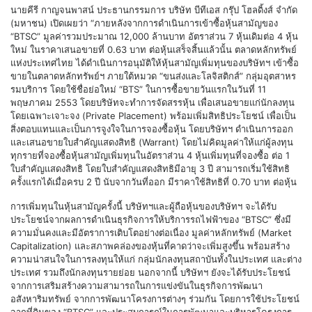
นายคีรี กาญจนพาสน์ ประธานกรรมการ บริษัท บีทีเอส กรุ๊ป โฮลดิ้งส์ จำกัด
(มหาชน) เปิดเผยว่า “ภายหลังจากการดำเนินการเข้าซื้อหุ้นสามัญของ
“BTSC” มูลค่ารวมประมาณ 12,000 ล้านบาท อัตราส่วน 7 หุ้นเดิมต่อ 4 หุ้น
ใหม่ ในราคาเสนอขายที่ 0.63 บาท ต่อหุ้นเสร็จสิ้นแล้วนั้น ตลาดหลักทรัพย์
แห่งประเทศไทย ได้ดำเนินการอนุมัติให้หุ้นสามัญเพิ่มทุนของบริษัทฯ เข้าซื้อ
ขายในตลาดหลักทรัพย์ฯ ภายใต้หมวด “ขนส่งและโลจิสติกส์” กลุ่มอุตสาหร
รมบริการ โดยใช้ชื่อย่อใหม่ “BTS” ในการซื้อขายวันแรกในวันที่ 11
พฤษภาคม 2553 โดยบริษัทจะทำการจัดสรรหุ้น เพื่อเสนอขายแก่นักลงทุน
โดยเฉพาะเจาะจง (Private Placement) พร้อมเพิ่มสิทธิประโยชน์ เพื่อเป็น
สิ่งตอบแทนและเป็นการจูงใจในการจองซื้อหุ้น โดยบริษัทฯ ดำเนินการออก
และเสนอขายใบสำคัญแสดงสิทธิ (Warrant) โดยไม่คิดมูลค่าให้แก่ผู้ลงทุน
ทุกรายที่จองซื้อหุ้นสามัญเพิ่มทุนในอัตราส่วน 4 หุ้นเพิ่มทุนที่จองซื้อ ต่อ 1
ใบสำคัญแสดงสิทธิ โดยใบสำคัญแสดงสิทธิมีอายุ 3 ปี สามารถเริ่มใช้สิทธิ
ครั้งแรกได้เมื่อครบ 2 ปี นับจากวันที่ออก มีราคาใช้สิทธิที่ 0.70 บาท ต่อหุ้น
การเพิ่มทุนในหุ้นสามัญครั้งนี้ บริษัทฯและผู้ถือหุ้นของบริษัทฯ จะได้รับ
ประโยชน์จากผลการดำเนินธุรกิจการให้บริการรถไฟฟ้าของ “BTSC” ซึ่งมี
ความมั่นคงและมีอัตราการเติบโตอย่างต่อเนื่อง มูลค่าหลักทรัพย์ (Market
Capitalization) และสภาพคล่องของหุ้นที่คาดว่าจะเพิ่มสูงขึ้น พร้อมสร้าง
ความน่าสนใจในการลงทุนให้แก่ กลุ่มนักลงทุนสถาบันทั้งในประเทศ และต่าง
ประเทศ รวมถึงนักลงทุนรายย่อย นอกจากนี้ บริษัทฯ ยังจะได้รับประโยชน์
จากการเสริมสร้างความสามารถในการแข่งขันในธุรกิจการพัฒนา
อสังหาริมทรัพย์ จากการพัฒนาโครงการต่างๆ ร่วมกัน โดยการใช้ประโยชน์