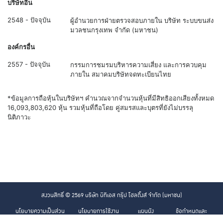
บริษัทอื่น
2548 - ปัจจุบัน
ผู้อำนวยการฝ่ายตรวจสอบภายใน บริษัท ระบบขนส่ง
มวลชนกรุงเทพ จำกัด (มหาชน)
องค์กรอื่น
2557 - ปัจจุบัน
กรรมการชมรมบริหารความเสี่ยง และการควบคุม
ภายใน สมาคมบริษัทจดทะเบียนไทย
*ข้อมูลการถือหุ้นในบริษัทฯ คำนวณจากจำนวนหุ้นที่มีสิทธิออกเสียงทั้งหมด
16,093,803,620 หุ้น รวมหุ้นที่ถือโดย คู่สมรสและบุตรที่ยังไม่บรรลุ
นิติภาวะ
สงวนสิทธิ์ © 2569 บริษัท บีทีเอส กรุ๊ป โฮลดิ้งส์ จำกัด (มหาชน)
นโยบายความเป็นส่วน
นโยบายการใช้งาน
แผนผัง
ข้อกำหนดและ